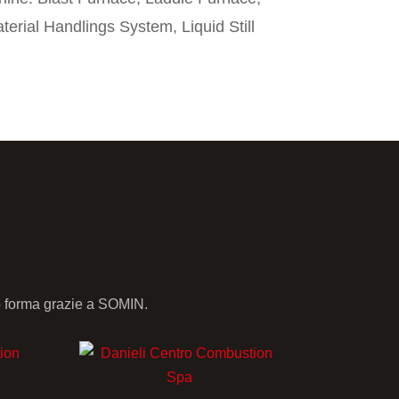
erial Handlings System, Liquid Still
so forma grazie a SOMIN.