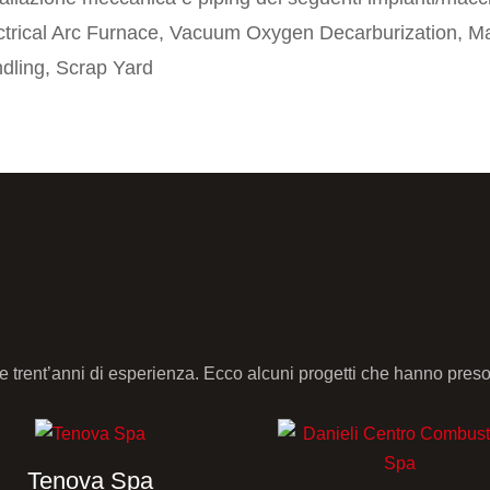
ctrical Arc Furnace, Vacuum Oxygen Decarburization, Mat
dling, Scrap Yard
ltre trent’anni di esperienza. Ecco alcuni progetti che hanno pre
Tenova Spa