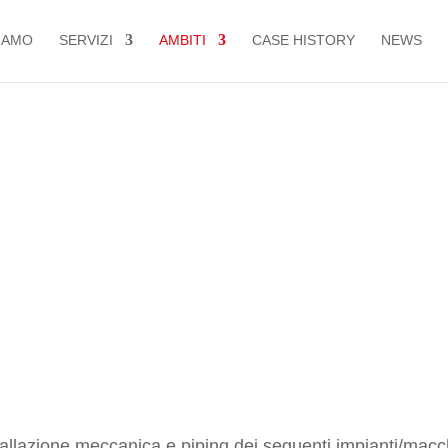
IAMO
SERVIZI
AMBITI
CASE HISTORY
NEWS
steel making
tallazione meccanica e piping dei seguenti impianti/mac