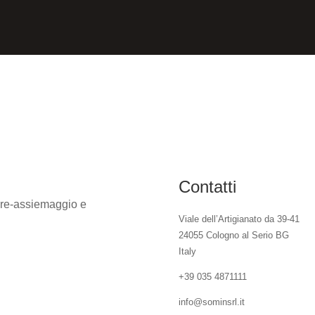
Contatti
pre-assiemaggio e
Viale dell’Artigianato da 39-41
24055 Cologno al Serio BG
Italy
+39 035 4871111
info@sominsrl.it