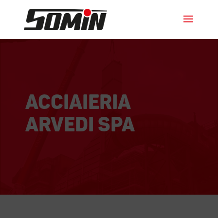
Acciaieria
Arvedi SPA