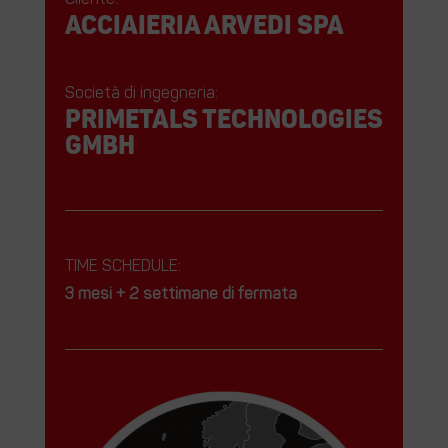
ACCIAIERIA ARVEDI SPA
Società di ingegneria:
PRIMETALS TECHNOLOGIES
GMBH
TIME SCHEDULE:
3 mesi + 2 settimane di fermata