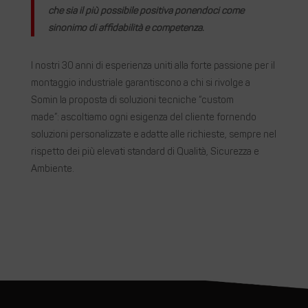
che sia il più possibile positiva ponendoci come
sinonimo di affidabilità e competenza.
I nostri 30 anni di esperienza uniti alla forte passione per il
montaggio industriale garantiscono a chi si rivolge a
Somin la proposta di soluzioni tecniche “custom
made”
:
ascoltiamo ogni esigenza del cliente fornendo
soluzioni personalizzate e adatte alle richieste, sempre nel
rispetto dei più elevati standard di Qualità, Sicurezza e
Ambiente.