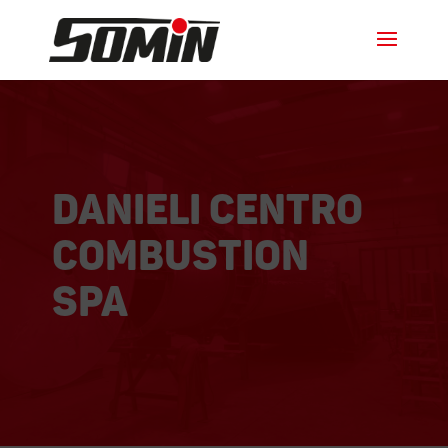
danieli centro
combustion
spa