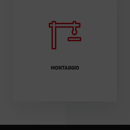
Assembliamo qualsiasi tipo di impianto
industriale, senza limiti di dimensione.
SCOPRI DI PIÙ
Montaggio