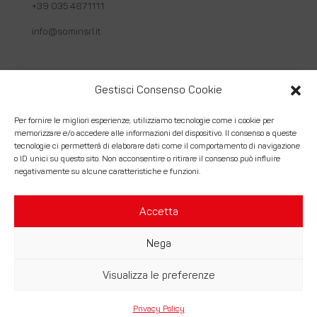
+39 035 4871111
info@sominsrl.it
Link utili
Gestisci Consenso Cookie
Chi siamo
Per fornire le migliori esperienze, utilizziamo tecnologie come i cookie per
memorizzare e/o accedere alle informazioni del dispositivo. Il consenso a queste
Come lavoriamo
tecnologie ci permetterà di elaborare dati come il comportamento di navigazione
o ID unici su questo sito. Non acconsentire o ritirare il consenso può influire
Servizi
negativamente su alcune caratteristiche e funzioni.
Contatti
Accetta
Nega
© Somin Srl. | Costruzioni Montaggi Industriali – P.Iva
Visualizza le preferenze
02056430164 –
Credits
Privacy Policy