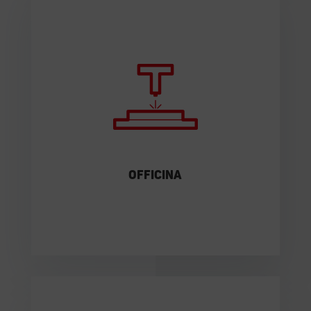
La nostra officina è in grado di produrre i
più svariati tipi di carpenteria metallica.
SCOPRI DI PIÙ
Officina