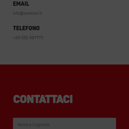
Email
info@sominsrl.it
Telefono
+39 035 4871111
Contattaci