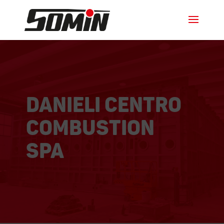
danieli centro
combustion
spa