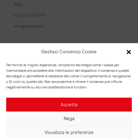
Italy
+39 035 4871111
info@sominsrl.it
Link utili
Gestisci Consenso Cookie
Chi siamo
Per fornire le migliori esperienze, utilizziamo tecnologie come i cookie per
memorizzare e/o accedere alle informazioni del dispositivo. Il consenso a queste
Come lavoriamo
tecnologie ci permetterà di elaborare dati come il comportamento di navigazione
o ID unici su questo sito. Non acconsentire o ritirare il consenso può influire
Servizi
negativamente su alcune caratteristiche e funzioni.
Contatti
Accetta
Nega
© Somin Srl. | Costruzioni Montaggi Industriali – P.Iva
Visualizza le preferenze
02056430164 –
Credits