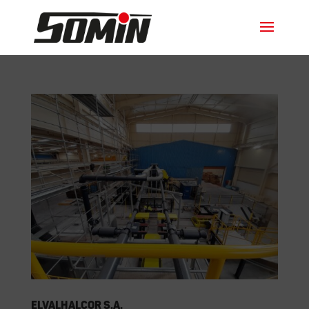
ElvalHalcor S.A.