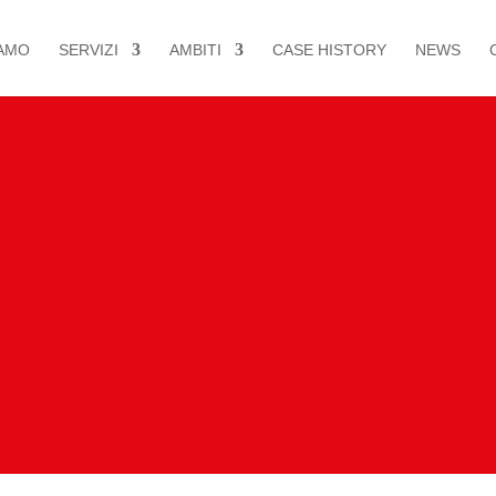
AMO
SERVIZI
AMBITI
CASE HISTORY
NEWS
kerill Mechan