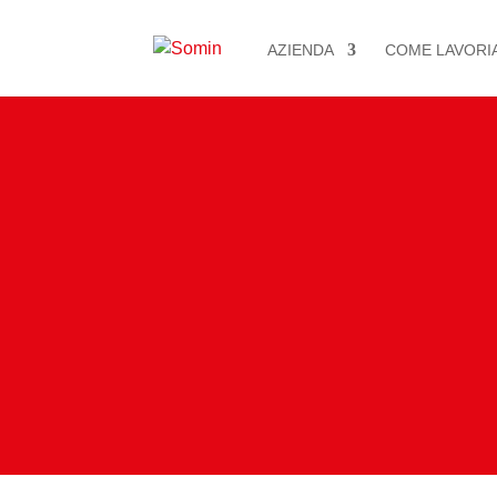
AZIENDA
COME LAVORI
CMI – Coc
Industries