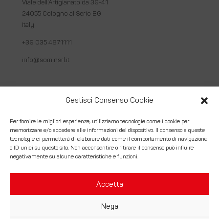
Viale dell’Artigianato da 39-41
24055 Cologno al Serio BG
Italy
+39 035 4871111
info@sominsrl.it
Link utili
Gestisci Consenso Cookie
Chi siamo
Per fornire le migliori esperienze, utilizziamo tecnologie come i cookie per
memorizzare e/o accedere alle informazioni del dispositivo. Il consenso a queste
Come lavoriamo
tecnologie ci permetterà di elaborare dati come il comportamento di navigazione
o ID unici su questo sito. Non acconsentire o ritirare il consenso può influire
Servizi
negativamente su alcune caratteristiche e funzioni.
Contatti
Accetta
Nega
© Somin Srl. | Costruzioni Montaggi Industriali – P.Iva