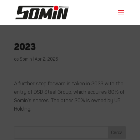
2023
da
Somin
|
Apr 2, 2025
A further step forward is taken in 2023 with the
entry of DSD Steel Group, which acquires 80% of
Somin’s shares. The other 20% is owned by UB
Holding.
Cerca